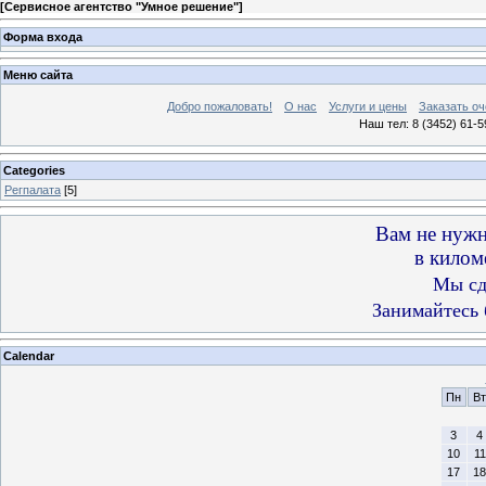
[
Сервисное агентство "Умное решение"
]
Форма входа
Меню сайта
Добро пожаловать!
О нас
Услуги и цены
Заказать оч
Наш тел: 8 (3452) 61-
Categories
Регпалата
[5]
Вам не нужн
в килом
Мы сд
Занимайтесь
Calendar
Пн
Вт
3
4
10
11
17
18